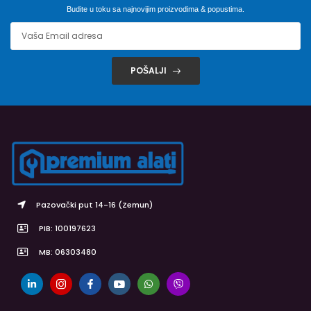
Budite u toku sa najnovijim proizvodima & popustima.
POŠALJI
Pazovački put 14-16 (Zemun)
PIB: 100197623
MB: 06303480