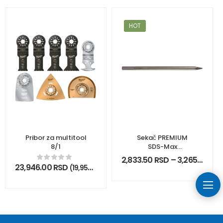
HOT
Pribor za multitool
Sekač PREMIUM
8/1
SDS-Max
400/600mm
2,833.50
RSD
–
3,265.50
RS
23,946.00
RSD
(
19,955.00
RSD
bez PDV)