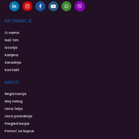
INFORMAICJE
O nama
Naš tim
Istorija
Karijera
Saradnja
Kontakt
NALOG
Registracija
Moj nalog
Lista želja
Lista poređenja
Pregled korpe
Pomoć za kupce