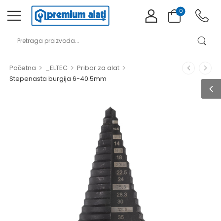
0
>
>
>
Početna
_ELTEC
Pribor za alat
Stepenasta burgija 6-40.5mm