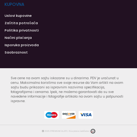
KUPOVNA
Uslovi kupovine
Zaštita potrošača
Politika privatnosti
Načini plaćanja
Isporuka proizvoda
Saobraznost
Sve cene na ovom sajtu iskazane su u dinarima. PDV je uračunat u
cenu. Maksimalno koristimo sve svoje resurse da Vam artikli na ovom
sajtu budu prikazani sa ispravnim nazivima specifikacija,
fotografijama i cenama. Ipak, ne možemo garantovati da su sve
navedene informacije i fotografije artikala na ovom sajtu u potpunosti
ispravne.
2025 PREMIUM ALATI | Sva prava zadržana |