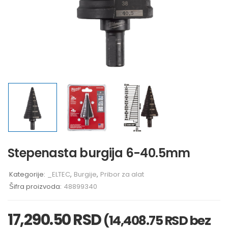
Stepenasta burgija 6-40.5mm
Kategorije:
_ELTEC
,
Burgije
,
Pribor za alat
Šifra proizvoda:
48899340
17,290.50
RSD
(
14,408.75
RSD
bez