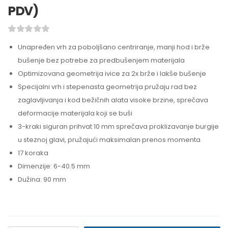
PDV)
Unapređen vrh za poboljšano centriranje, manji hod i brže
bušenje bez potrebe za predbušenjem materijala
Optimizovana geometrija ivice za 2x brže i lakše bušenje
Specijalni vrh i stepenasta geometrija pružaju rad bez
zaglavljivanja i kod bežičnih alata visoke brzine, sprečava
deformacije materijala koji se buši
3-kraki siguran prihvat 10 mm sprečava proklizavanje burgije
u steznoj glavi, pružajući maksimalan prenos momenta
17 koraka
Dimenzije: 6-40.5 mm
Dužina: 90 mm