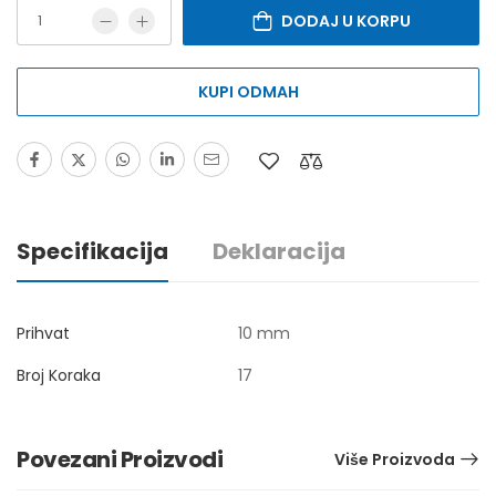
DODAJ U KORPU
KUPI ODMAH
Specifikacija
Deklaracija
Prihvat
10 mm
Broj Koraka
17
Povezani Proizvodi
Više Proizvoda