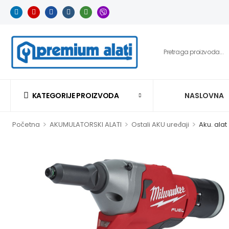
KATEGORIJE PROIZVODA
NASLOVNA
>
>
>
Početna
AKUMULATORSKI ALATI
Ostali AKU uređaji
Aku. ala