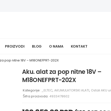
PROIZVODI
BLOG
O NAMA
KONTAKT
t za pop nitne 18V – M18ONEFPRT-202X
Aku. alat za pop nitne 18V –
M18ONEFPRT-202X
Kategorije:
_ELTEC
,
AKUMULATORSKI ALATI
,
Ostali AKU u
Šifra proizvoda:
4933478602