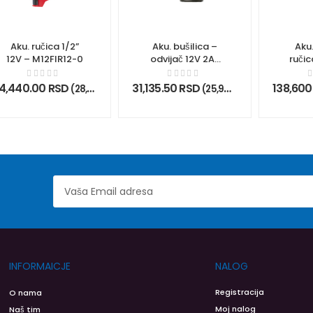
Aku. ručica 1/2”
Aku. bušilica –
Aku
12V – M12FIR12-0
odvijač 12V 2Ah
ručic
– M12BDD-202C
20
M12
4,440.00
RSD
31,135.50
RSD
138,600
ez PDV)
(
28,700.00
RSD
bez PDV)
(
25,946.25
RSD
bez PDV)
INFORMAICJE
NALOG
Registracija
O nama
Moj nalog
Naš tim