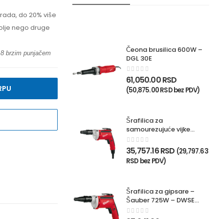
 rada, do 20% više
bolje nego druge
Čeona brusilica 600W –
M18 brzim punjačem
DGL 30E
61,050.00
RSD
RPU
(
50,875.00
RSD
bez PDV)
Šrafilica za
samourezujuće vijke
725W – TKSE 2500Q
35,757.16
RSD
(
29,797.63
RSD
bez PDV)
Šrafilica za gipsare –
Šauber 725W – DWSE
4000Q