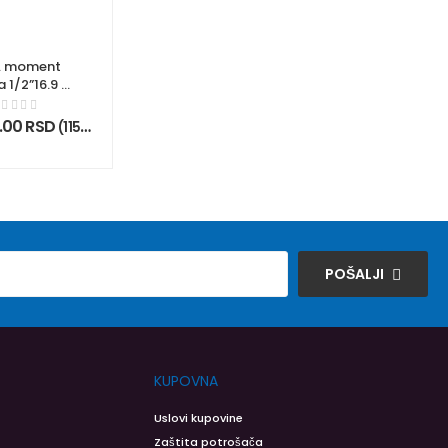
. moment
a 1/2”16.9 –
3.4 Nm –
ONEFTR12-
.00
RSD
(
115,500.00
RSD
bez PDV)
201C
POŠALJI
KUPOVNA
Uslovi kupovine
Zaštita potrošača