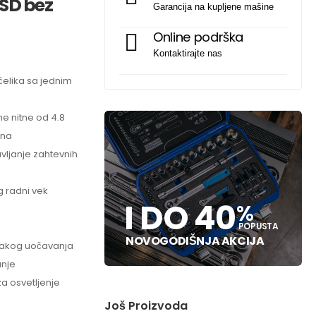
SD
bez
Garancija na kupljene mašine
Online podrška
Kontaktirajte nas
čelika sa jednim
ne nitne od 4.8
ena
vljanje zahtevnih
g radni vek
I DO 40
%
POPUSTA
NOVOGODIŠNJA AKCIJA
i lakog uočavanja
anje
a osvetljenje
Još Proizvoda