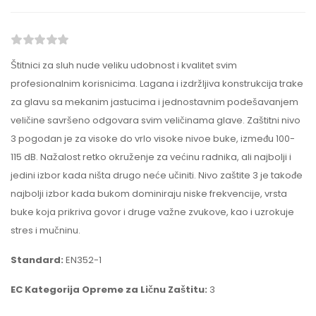
Štitnici za sluh nude veliku udobnost i kvalitet svim
profesionalnim korisnicima. Lagana i izdržljiva konstrukcija trake
za glavu sa mekanim jastucima i jednostavnim podešavanjem
veličine savršeno odgovara svim veličinama glave. Zaštitni nivo
3 pogodan je za visoke do vrlo visoke nivoe buke, između 100-
115 dB. Nažalost retko okruženje za većinu radnika, ali najbolji i
jedini izbor kada ništa drugo neće učiniti. Nivo zaštite 3 je takođe
najbolji izbor kada bukom dominiraju niske frekvencije, vrsta
buke koja prikriva govor i druge važne zvukove, kao i uzrokuje
stres i mučninu.
Standard:
EN352-1
EC Kategorija Opreme za Ličnu Zaštitu:
3