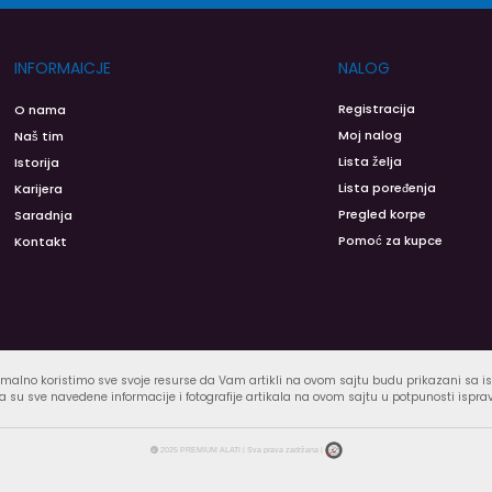
INFORMAICJE
NALOG
Registracija
O nama
Moj nalog
Naš tim
Lista želja
Istorija
Lista poređenja
Karijera
Pregled korpe
Saradnja
Pomoć za kupce
Kontakt
malno koristimo sve svoje resurse da Vam artikli na ovom sajtu budu prikazani sa 
 su sve navedene informacije i fotografije artikala na ovom sajtu u potpunosti ispra
2025 PREMIUM ALATI | Sva prava zadržana |