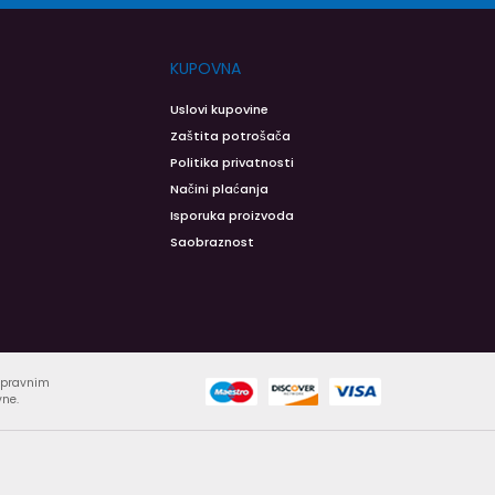
KUPOVNA
Uslovi kupovine
Zaštita potrošača
Politika privatnosti
Načini plaćanja
Isporuka proizvoda
Saobraznost
ispravnim
vne.