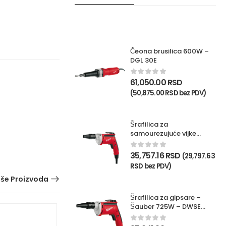
Čeona brusilica 600W –
DGL 30E
61,050.00
RSD
(
50,875.00
RSD
bez PDV)
Šrafilica za
samourezujuće vijke
725W – TKSE 2500Q
35,757.16
RSD
(
29,797.63
RSD
bez PDV)
iše Proizvoda
Šrafilica za gipsare –
Šauber 725W – DWSE
4000Q