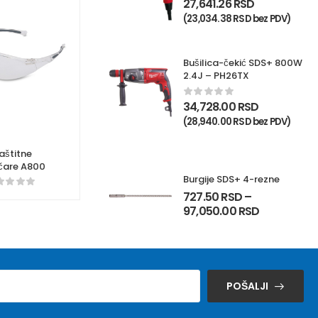
27,641.26
RSD
(
23,034.38
RSD
bez PDV)
Bušilica-čekić SDS+ 800W
2.4J – PH26TX
34,728.00
RSD
(
28,940.00
RSD
bez PDV)
aštitne
čare A800
Burgije SDS+ 4-rezne
727.50
RSD
–
97,050.00
RSD
POŠALJI