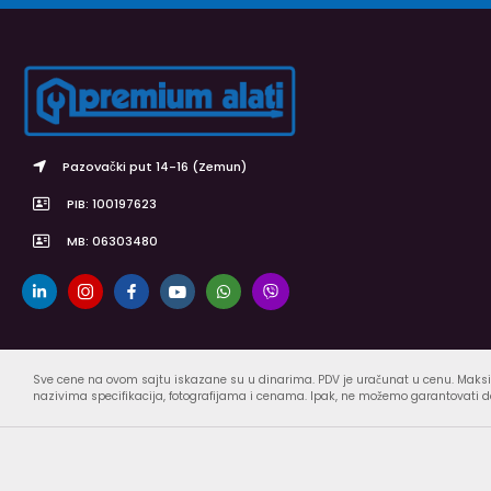
Pazovački put 14-16 (Zemun)
PIB: 100197623
MB: 06303480
Sve cene na ovom sajtu iskazane su u dinarima. PDV je uračunat u cenu. Maksi
nazivima specifikacija, fotografijama i cenama. Ipak, ne možemo garantovati da