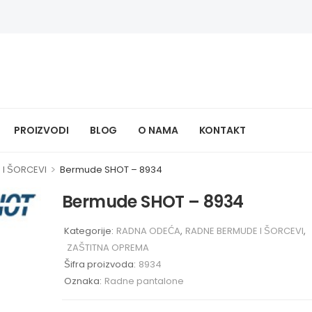
PROIZVODI
BLOG
O NAMA
KONTAKT
>
 I ŠORCEVI
Bermude SHOT – 8934
Bermude SHOT – 8934
Kategorije:
RADNA ODEĆA
,
RADNE BERMUDE I ŠORCEVI
,
ZAŠTITNA OPREMA
Šifra proizvoda:
8934
Oznaka:
Radne pantalone