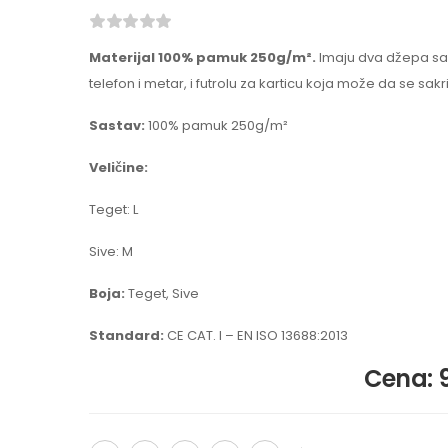
Materijal 100% pamuk 250g/m².
Imaju dva džepa sa
telefon i metar, i futrolu za karticu koja može da se sakri
Sastav:
100% pamuk 250g/m²
Veličine:
Teget: L
Sive: M
Boja:
Teget, Sive
Standard:
CE CAT. I – EN ISO 13688:2013
Cena: 