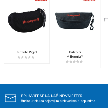
Futrola Rigid
Futrola
Millennia™
PRIJAVITE SE NA NAŠ NEWSLETTER
Budite u toku sa najnovijim proizvodima & popustima.