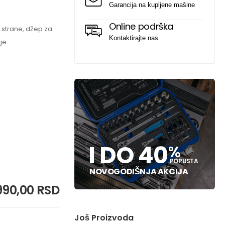
Garancija na kupljene mašine
Online podrška
 strane, džep za
Kontaktirajte nas
je.
I DO 40
%
POPUSTA
NOVOGODIŠNJA AKCIJA
990,00 RSD
Još Proizvoda