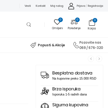
Prijava
/
Registracija
Vesti
Kontakt
Moj nalog
0
0
0
Omiljeni
Poređenje
Korpa
Pozovite nas
Popusti & Akcije
069 / 676-320
Besplatna dostava
Na kupovine preko 15.000 RSD
Brza isporuka
Isporuka 1-5 radnih dana
Sigurna kupovina