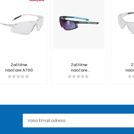
Zaštitne
Zaštitne
Z
naočare A700
naočare
nao
Krypton Blue
AF/AS