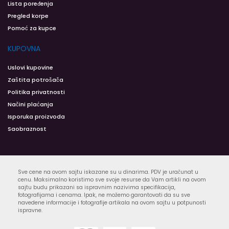
Lista poređenja
Pregled korpe
Pomoć za kupce
KUPOVNA
Uslovi kupovine
Zaštita potrošača
Politika privatnosti
Načini plaćanja
Isporuka proizvoda
Saobraznost
Sve cene na ovom sajtu iskazane su u dinarima. PDV je uračunat u
cenu. Maksimalno koristimo sve svoje resurse da Vam artikli na ovom
sajtu budu prikazani sa ispravnim nazivima specifikacija,
fotografijama i cenama. Ipak, ne možemo garantovati da su sve
navedene informacije i fotografije artikala na ovom sajtu u potpunosti
ispravne.