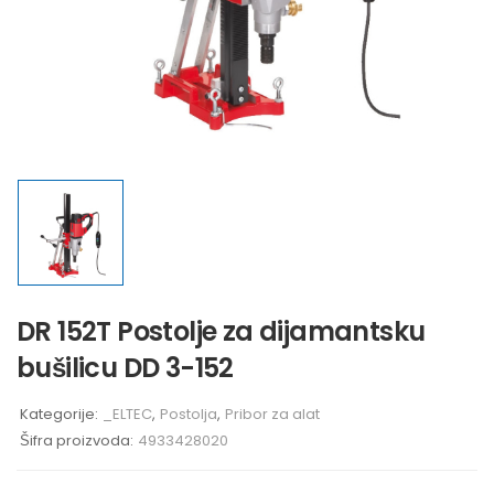
DR 152T Postolje za dijamantsku
bušilicu DD 3-152
Kategorije:
_ELTEC
,
Postolja
,
Pribor za alat
Šifra proizvoda:
4933428020