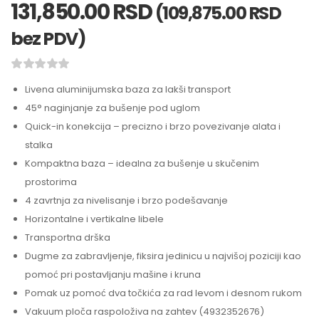
131,850.00
RSD
(
109,875.00
RSD
bez PDV)
Livena aluminijumska baza za lakši transport
45° naginjanje za bušenje pod uglom
Quick-in konekcija – precizno i brzo povezivanje alata i
stalka
Kompaktna baza – idealna za bušenje u skučenim
prostorima
4 zavrtnja za nivelisanje i brzo podešavanje
Horizontalne i vertikalne libele
Transportna drška
Dugme za zabravljenje, fiksira jedinicu u najvišoj poziciji kao
pomoć pri postavljanju mašine i kruna
Pomak uz pomoć dva točkića za rad levom i desnom rukom
Vakuum ploča raspoloživa na zahtev (4932352676)