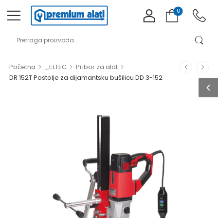
0
>
>
>
Početna
_ELTEC
Pribor za alat
DR 152T Postolje za dijamantsku bušilicu DD 3-152