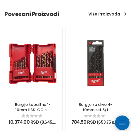
Povezani Proizvodi
Više Proizvoda
Burgije kobaltne 1-
Burgije za drvo 4-
10mm HSS-CO set
10mm set 5/1
19/1
10,374.00
RSD
784.50
RSD
(
8,645.00
RSD
bez PDV)
(
653.75
RSD
bez P