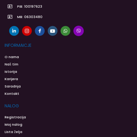
PIB: 100197623
MB: 06303480
INFORMAICJE
O nama
Naš tim
Istorija
Karijera
Saradnja
Kontakt
NALOG
Registracija
Moj nalog
Lista želja