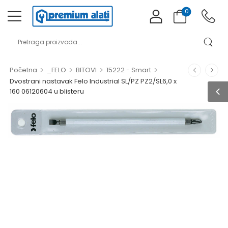
0
>
>
>
>
Početna
_FELO
BITOVI
15222 - Smart
Dvostrani nastavak Felo Industrial SL/PZ PZ2/SL6,0 x
160 06120604 u blisteru