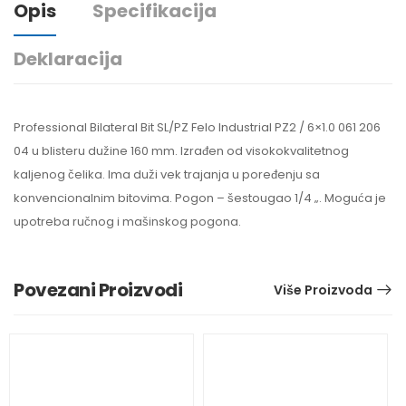
Opis
Specifikacija
Deklaracija
Professional Bilateral Bit SL/PZ Felo Industrial PZ2 / 6×1.0 061 206
04 u blisteru dužine 160 mm. Izrađen od visokokvalitetnog
kaljenog čelika. Ima duži vek trajanja u poređenju sa
konvencionalnim bitovima. Pogon – šestougao 1/4 „. Moguća je
upotreba ručnog i mašinskog pogona.
Povezani Proizvodi
Više Proizvoda