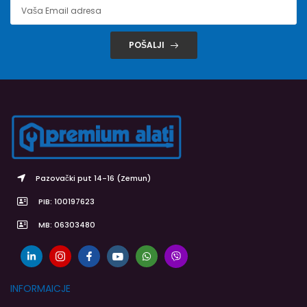
POŠALJI
Pazovački put 14-16 (Zemun)
PIB: 100197623
MB: 06303480
INFORMAICJE