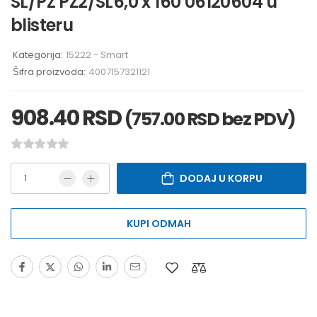
SL/PZ PZ2/SL6,0 x 160 06120604 u
blisteru
Kategorija:
15222 - Smart
Šifra proizvoda:
4007157321121
908.40
RSD
(
757.00
RSD
bez PDV)
DODAJ U KORPU
KUPI ODMAH