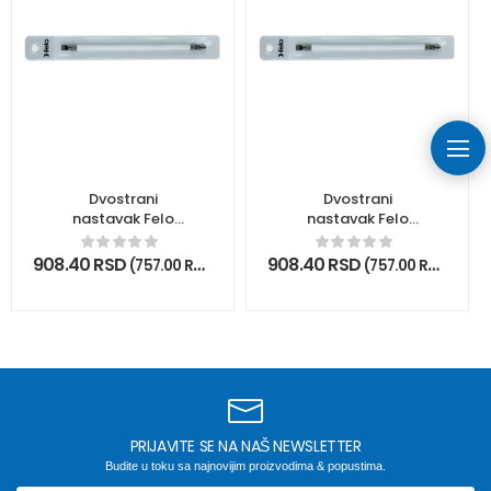
Dvostrani
Dvostrani
nastavak Felo
nastavak Felo
Industrial Smart
Industrial Smart
TORX TX20/TX25 x
TORX TX10/TX15 x
908.40
RSD
908.40
RSD
(
757.00
RSD
bez PDV)
(
757.00
RSD
bez P
160 06622504 u
160 06611504 u
blisteru
blisteru
PRIJAVITE SE NA NAŠ NEWSLETTER
Budite u toku sa najnovijim proizvodima & popustima.