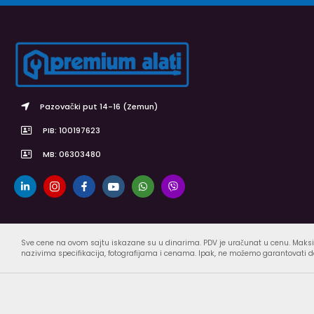
Pazovački put 14-16 (Zemun)
PIB: 100197623
MB: 06303480
Sve cene na ovom sajtu iskazane su u dinarima. PDV je uračunat u cenu. Maksi
nazivima specifikacija, fotografijama i cenama. Ipak, ne možemo garantovati da