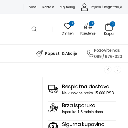
Prijava
/
Registracija
Vesti
Kontakt
Moj nalog
0
0
0
Omiljeni
Poređenje
Korpa
Pozovite nas
Popusti & Akcije
069 / 676-320
Besplatna dostava
Na kupovine preko 15.000 RSD
Brza isporuka
Isporuka 1-5 radnih dana
Sigurna kupovina