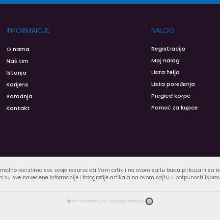
INFORMAICJE
NALOG
Registracija
O nama
Moj nalog
Naš tim
Lista želja
Istorija
Lista poređenja
Karijera
Pregled korpe
Saradnja
Pomoć za kupce
Kontakt
malno koristimo sve svoje resurse da Vam artikli na ovom sajtu budu prikazani sa 
 su sve navedene informacije i fotografije artikala na ovom sajtu u potpunosti ispra
2025 PREMIUM ALATI | Sva prava zadržana |