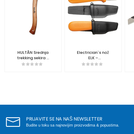
HULTÅN Srednja
Electrician`s nož
trekking sekira –
ELK –
841701
380030/Levoruki
383030
PRIJAVITE SE NA NAŠ NEWSLETTER
Budite u toku sa najnovijim proizvodima & popustima.