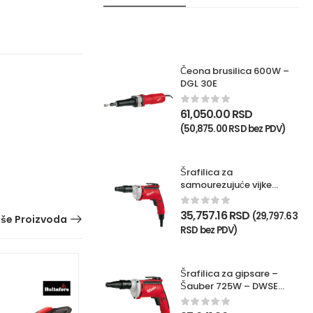
Čeona brusilica 600W –
DGL 30E
61,050.00
RSD
(
50,875.00
RSD
bez PDV)
Šrafilica za
samourezujuće vijke
725W – TKSE 2500Q
35,757.16
RSD
(
29,797.63
iše Proizvoda
RSD
bez PDV)
Šrafilica za gipsare –
Šauber 725W – DWSE
4000Q