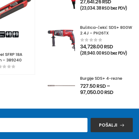
27,641.26
RSD
(
23,034.38
RSD
bez PDV)
Bušilica-čekić SDS+ 800W
2.4J – PH26TX
34,728.00
RSD
(
28,940.00
RSD
bez PDV)
el SFRP 18A
 – 389240
Burgije SDS+ 4-rezne
727.50
RSD
–
97,050.00
RSD
POŠALJI