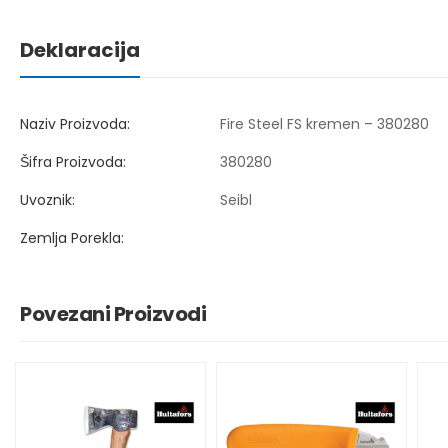
Deklaracija
Naziv Proizvoda:
Fire Steel FS kremen – 380280
Šifra Proizvoda:
380280
Uvoznik:
Seibl
Zemlja Porekla:
Povezani Proizvodi