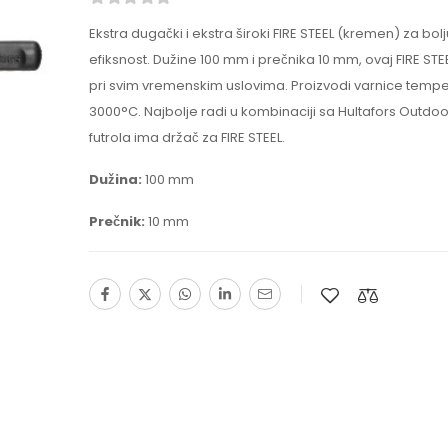
Ekstra dugački i ekstra široki FIRE STEEL (kremen) za bo
efiksnost. Dužine 100 mm i prečnika 10 mm, ovaj FIRE STE
pri svim vremenskim uslovima. Proizvodi varnice tempe
3000°C. Najbolje radi u kombinaciji sa Hultafors Outdo
futrola ima držač za FIRE STEEL.
Dužina:
100 mm
Prečnik:
10 mm