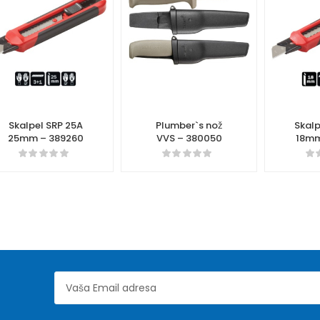
Skalpel SRP 25A
Plumber`s nož
Skalp
25mm – 389260
VVS – 380050
18mm