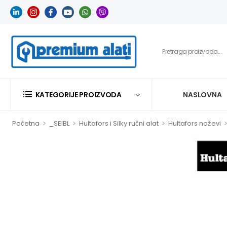
KATEGORIJE PROIZVODA
NASLOVNA
>
>
>
Početna
_SEIBL
Hultafors i Silky ručni alat
Hultafors noževi