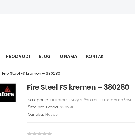
PROIZVODI
BLOG
O NAMA
KONTAKT
>
Fire Steel FS kremen – 380280
Fire Steel FS kremen – 380280
Kategorije:
Hultafors i Silky ručni alat
,
Hultafors noževi
Šifra proizvoda:
380280
Oznaka:
Noževi