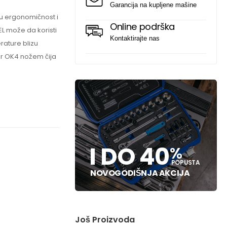
Garancija na kupljene mašine
lju ergonomičnost i
Online podrška
EL može da koristi
Kontaktirajte nas
rature blizu
or OK4 nožem čija
I DO 40
%
POPUSTA
NOVOGODIŠNJA AKCIJA
Još Proizvoda