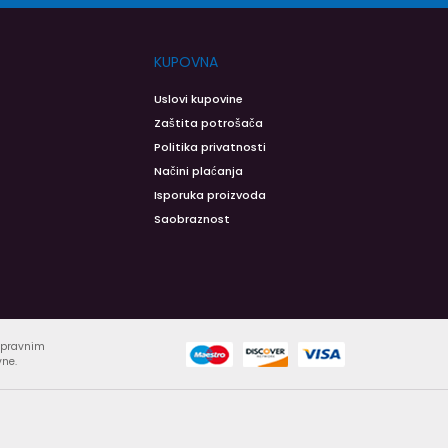
KUPOVNA
Uslovi kupovine
Zaštita potrošača
Politika privatnosti
Načini plaćanja
Isporuka proizvoda
Saobraznost
ispravnim
vne.