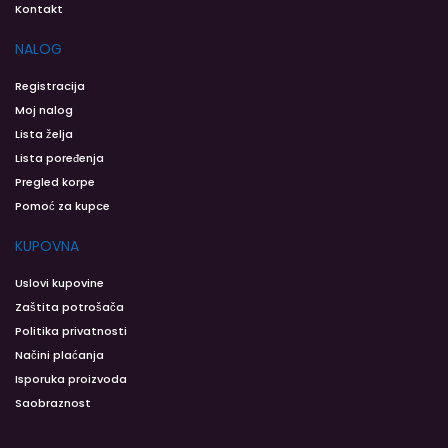
Kontakt
NALOG
Registracija
Moj nalog
Lista želja
Lista poređenja
Pregled korpe
Pomoć za kupce
KUPOVNA
Uslovi kupovine
Zaštita potrošača
Politika privatnosti
Načini plaćanja
Isporuka proizvoda
Saobraznost