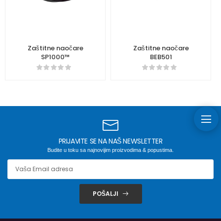
Zaštitne naočare
Zaštitne naočare
SP1000™
BEB501
PRIJAVITE SE NA NAŠ NEWSLETTER
Budite u toku sa najnovijim proizvodima & popustima.
POŠALJI