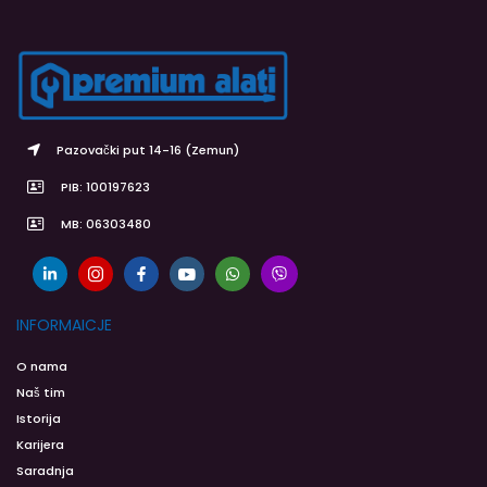
Pazovački put 14-16 (Zemun)
PIB: 100197623
MB: 06303480
INFORMAICJE
O nama
Naš tim
Istorija
Karijera
Saradnja