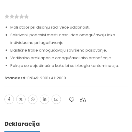
Mali otpor pri disanju radi veće udobnosti.
Sakriveni, podesivi most i nosni deo omogućavaju lako
individualno prilagođavanje.
Elastične trake omogućavaju savršeno pasovanje.
Vertikalno preklapanje omogućava lako prenošenje.
Pakuje se pojedinačno kako bi se izbegla kontaminacija.
Standard:
EN149: 2001+A1: 2009
Deklaracija