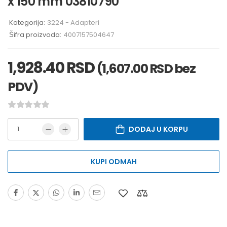
x 150 mm 03810790
Kategorija:
3224 - Adapteri
Šifra proizvoda:
4007157504647
1,928.40
RSD
(
1,607.00
RSD
bez
PDV)
DODAJ U KORPU
KUPI ODMAH