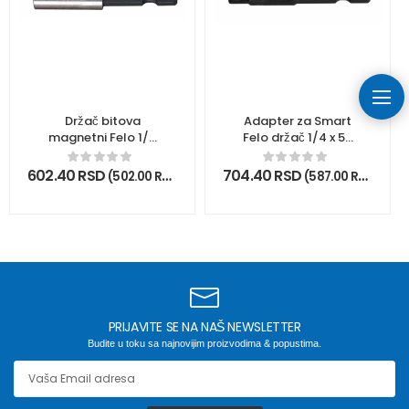
Držač bitova
Adapter za Smart
magnetni Felo 1/4
Felo držač 1/4 x 50
x 47 mm 03810990
mm 09701310
602.40
RSD
704.40
RSD
(
502.00
RSD
bez PDV)
(
587.00
RSD
bez P
PRIJAVITE SE NA NAŠ NEWSLETTER
Budite u toku sa najnovijim proizvodima & popustima.