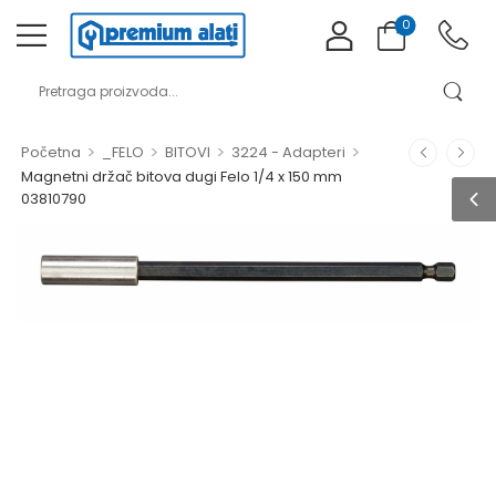
0
>
>
>
>
Početna
_FELO
BITOVI
3224 - Adapteri
Magnetni držač bitova dugi Felo 1/4 x 150 mm
03810790