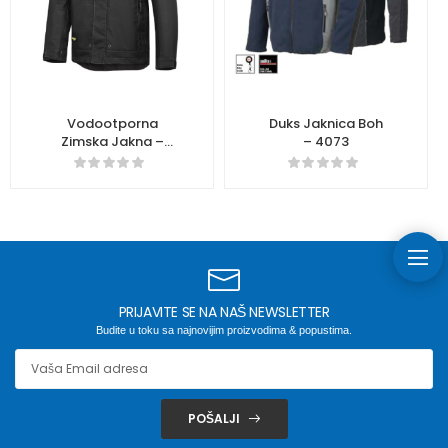
Vodootporna
Duks Jaknica Boh
Zimska Jakna –
– 4073
1178
PRIJAVITE SE NA NAŠ NEWSLETTER
Budite u toku sa najnovijim proizvodima & popustima.
POŠALJI