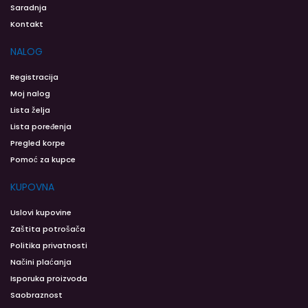
Saradnja
Kontakt
NALOG
Registracija
Moj nalog
Lista želja
Lista poređenja
Pregled korpe
Pomoć za kupce
KUPOVNA
Uslovi kupovine
Zaštita potrošača
Politika privatnosti
Načini plaćanja
Isporuka proizvoda
Saobraznost