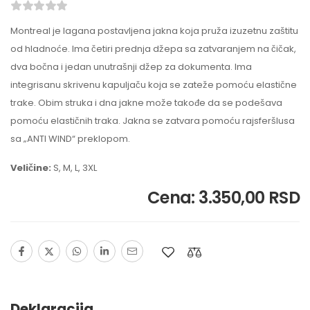
Montreal je lagana postavljena jakna koja pruža izuzetnu zaštitu
od hladnoće. Ima četiri prednja džepa sa zatvaranjem na čičak,
dva bočna i jedan unutrašnji džep za dokumenta. Ima
integrisanu skrivenu kapuljaču koja se zateže pomoću elastične
trake. Obim struka i dna jakne može takođe da se podešava
pomoću elastičnih traka. Jakna se zatvara pomoću rajsferšlusa
sa „ANTI WIND“ preklopom.
Veličine:
S, M, L, 3XL
Cena: 3.350,00 RSD
Deklaracija