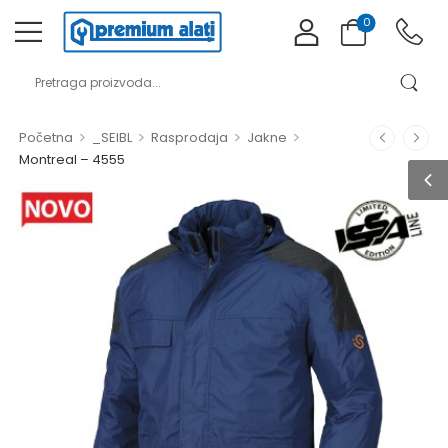
0
>
>
>
>
Početna
_SEIBL
Rasprodaja
Jakne
Montreal – 4555