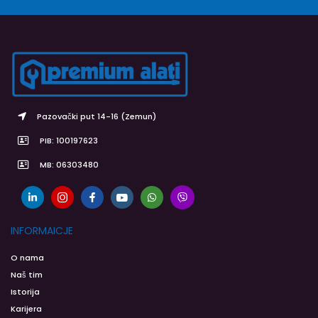
Pazovački put 14-16 (Zemun)
PIB: 100197623
MB: 06303480
INFORMAICJE
O nama
Naš tim
Istorija
Karijera