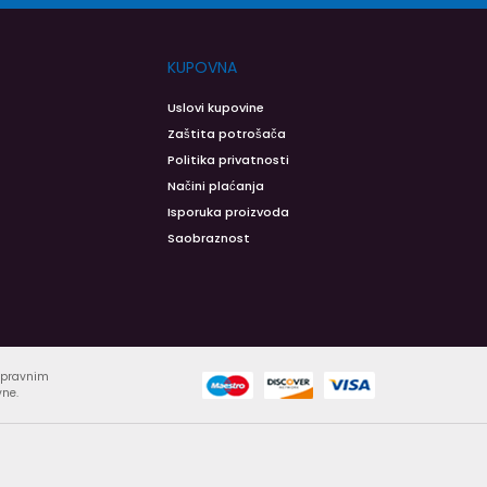
KUPOVNA
Uslovi kupovine
Zaštita potrošača
Politika privatnosti
Načini plaćanja
Isporuka proizvoda
Saobraznost
ispravnim
vne.