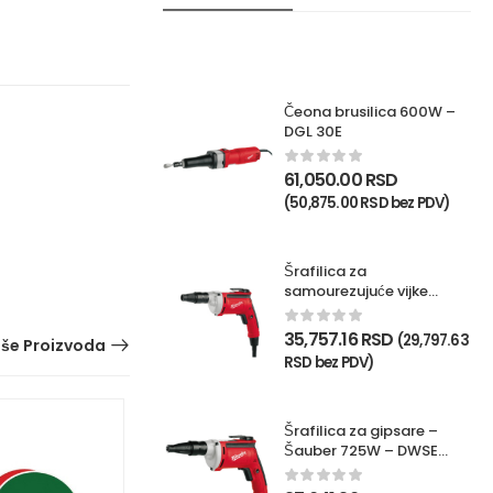
Čeona brusilica 600W –
DGL 30E
61,050.00
RSD
(
50,875.00
RSD
bez PDV)
Šrafilica za
samourezujuće vijke
725W – TKSE 2500Q
35,757.16
RSD
(
29,797.63
iše Proizvoda
RSD
bez PDV)
Šrafilica za gipsare –
Šauber 725W – DWSE
4000Q