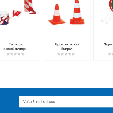
Traka za
Upozoravajući
Signa
obeležavanje –
čunjevi
–
9300