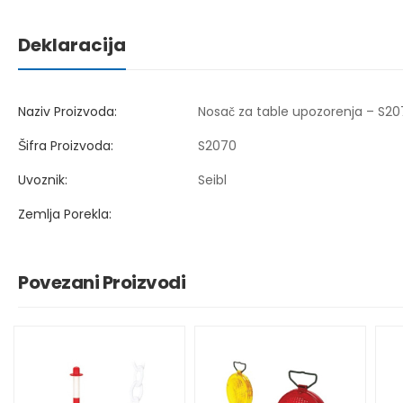
Deklaracija
Naziv Proizvoda:
Nosač za table upozorenja – S2
Šifra Proizvoda:
S2070
Uvoznik:
Seibl
Zemlja Porekla:
Povezani Proizvodi