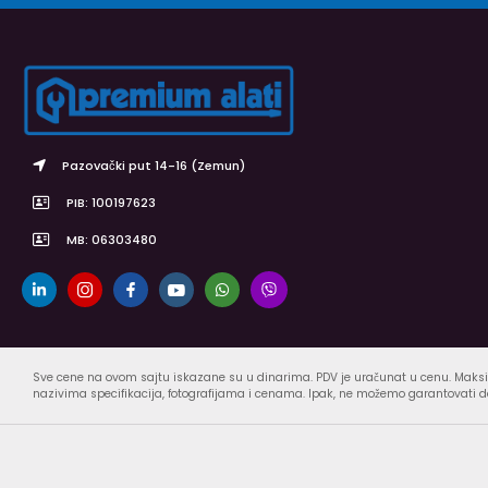
Pazovački put 14-16 (Zemun)
PIB: 100197623
MB: 06303480
Sve cene na ovom sajtu iskazane su u dinarima. PDV je uračunat u cenu. Maksi
nazivima specifikacija, fotografijama i cenama. Ipak, ne možemo garantovati da