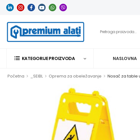
KATEGORIJE PROIZVODA
NASLOVNA
>
>
>
Početna
_SEIBL
Oprema za obeležavanje
Nosač za table