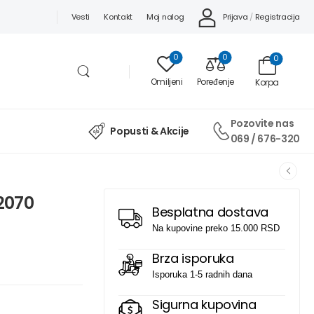
Prijava
/
Registracija
Vesti
Kontakt
Moj nalog
0
0
0
Omiljeni
Poređenje
Korpa
Pozovite nas
Popusti & Akcije
069 / 676-320
2070
Besplatna dostava
Na kupovine preko 15.000 RSD
Brza isporuka
Isporuka 1-5 radnih dana
Sigurna kupovina