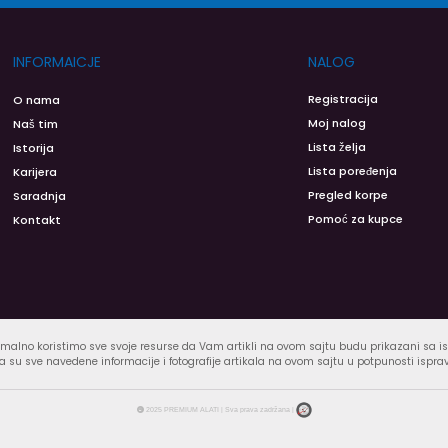
INFORMAICJE
NALOG
Registracija
O nama
Moj nalog
Naš tim
Lista želja
Istorija
Lista poređenja
Karijera
Pregled korpe
Saradnja
Pomoć za kupce
Kontakt
malno koristimo sve svoje resurse da Vam artikli na ovom sajtu budu prikazani sa 
 su sve navedene informacije i fotografije artikala na ovom sajtu u potpunosti ispra
2025 PREMIUM ALATI | Sva prava zadržana |