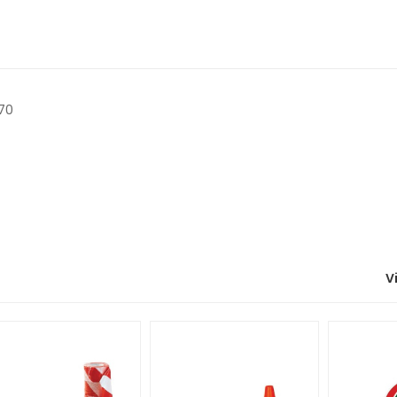
070
V