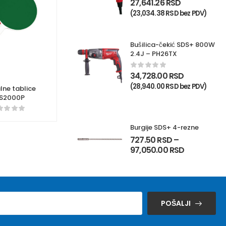
27,641.26
RSD
(
23,034.38
RSD
bez PDV)
Bušilica-čekić SDS+ 800W
2.4J – PH26TX
34,728.00
RSD
(
28,940.00
RSD
bez PDV)
lne tablice
 S2000P
Burgije SDS+ 4-rezne
727.50
RSD
–
97,050.00
RSD
POŠALJI