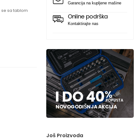
Garancija na kupljene mašine
e se sa tablom
Online podrška
Kontaktirajte nas
I DO 40
%
POPUSTA
NOVOGODIŠNJA AKCIJA
Još Proizvoda