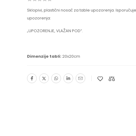
Sklopivi, plastični nosač za table upozorenja. Isporučuj
upozorenja:
„UPOZORENJE, VLAŽAN POD“.
Dimenzije tabli:
20x20cm