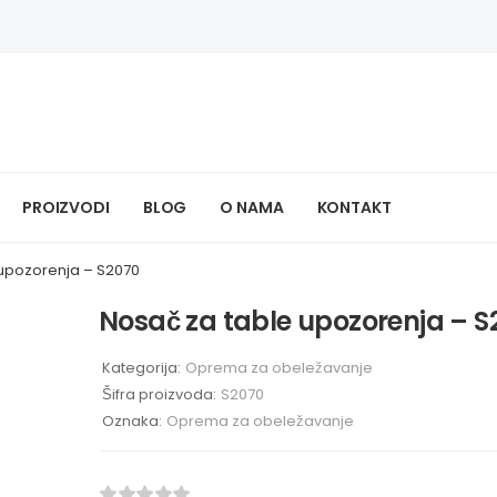
PROIZVODI
BLOG
O NAMA
KONTAKT
 upozorenja – S2070
Nosač za table upozorenja – S
Kategorija:
Oprema za obeležavanje
Šifra proizvoda:
S2070
Oznaka:
Oprema za obeležavanje