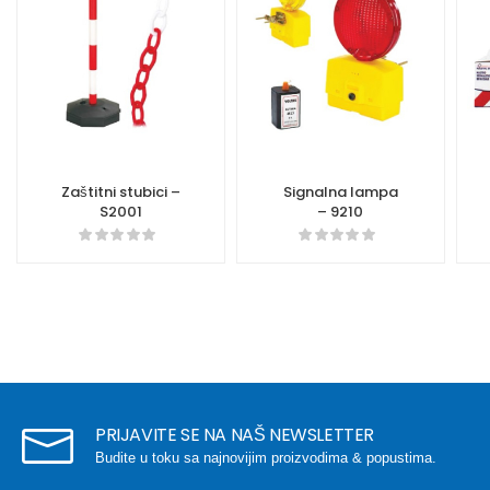
Zaštitni stubici –
Signalna lampa
S2001
– 9210
PRIJAVITE SE NA NAŠ NEWSLETTER
Budite u toku sa najnovijim proizvodima & popustima.