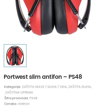
Portwest slim antifon – PS48
Kategorije:
ZAŠTITA GLAVE / SLUHA / VIDA
,
ZAŠTITA SLUHA
,
ZAŠTITNA OPREMA
Šifra proizvoda:
PS48
Oznaka:
Antifoni