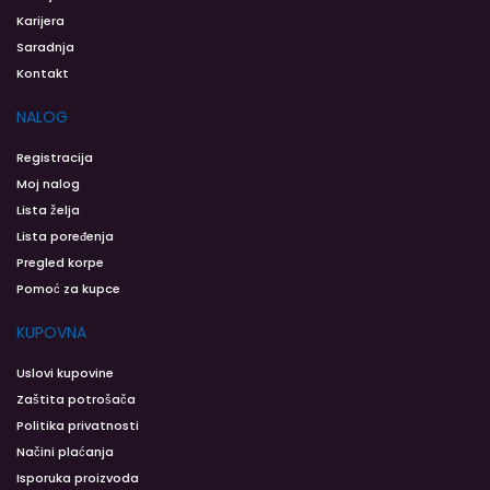
Karijera
Saradnja
Kontakt
NALOG
Registracija
Moj nalog
Lista želja
Lista poređenja
Pregled korpe
Pomoć za kupce
KUPOVNA
Uslovi kupovine
Zaštita potrošača
Politika privatnosti
Načini plaćanja
Isporuka proizvoda