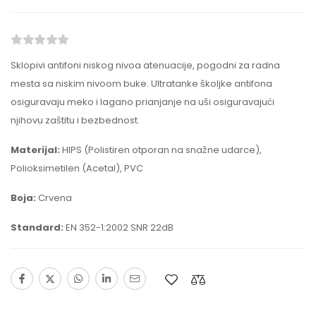
Sklopivi antifoni niskog nivoa atenuacije, pogodni za radna
mesta sa niskim nivoom buke. Ultratanke školjke antifona
osiguravaju meko i lagano prianjanje na uši osiguravajući
njihovu zaštitu i bezbednost.
Materijal:
HIPS (Polistiren otporan na snažne udarce),
Polioksimetilen (Acetal), PVC
Boja:
Crvena
Standard:
EN 352-1:2002 SNR 22dB