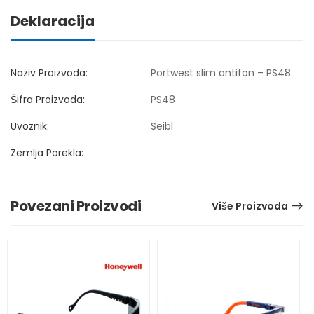
Deklaracija
Naziv Proizvoda:
Portwest slim antifon – PS48
Šifra Proizvoda:
PS48
Uvoznik:
Seibl
Zemlja Porekla:
Povezani Proizvodi
Više Proizvoda