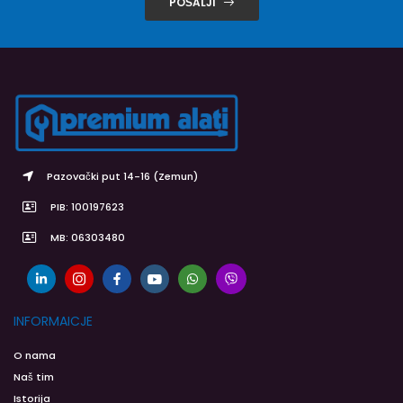
POŠALJI
Pazovački put 14-16 (Zemun)
PIB: 100197623
MB: 06303480
INFORMAICJE
O nama
Naš tim
Istorija