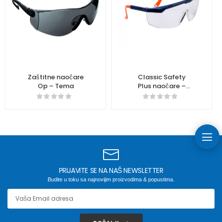
Zaštitne naočare
Classic Safety
Op – Tema
Plus naočare –
PS33
PRIJAVITE SE NA NAŠ NEWSLETTER
Budite u toku sa najnovijim proizvodima & popustima.