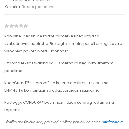
Oznaka:
Radne pantalone
Robusne i fleksibilne radne farmerke užeg kroja za
svakodnevnu upotrebu. Rastegljivi umetni paneli omogućavaju
visok nivo pokretljivosti i udobnosti.
Otporna teksas tkanina sa 2-smerno rastegljivim umetnim
panelima
KneeGuard™ sistem zaštite kolena atestiran u skladu sa
EN14404 u kombinaciji sa odgovarajućim štitnicima.
Rastegljiv CORDURA® bočni nožni džep sa preglradama na
rajsferšlus.
Ukoliko ste fizičko lice, proizvod možete poručiti na sajtu:
snickstore.rs