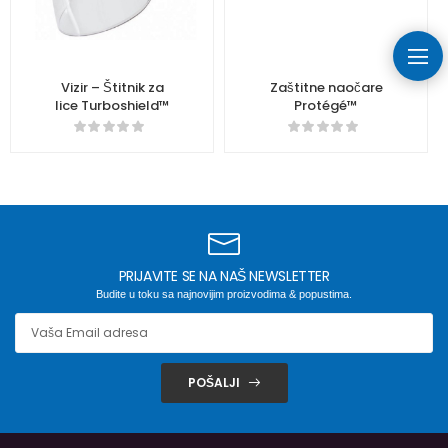
Vizir – Štitnik za
Zaštitne naočare
lice Turboshield™
Protégé™
PRIJAVITE SE NA NAŠ NEWSLETTER
Budite u toku sa najnovijim proizvodima & popustima.
POŠALJI