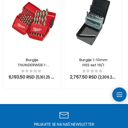
Burgije
Burgije 1-10mm
THUNDERWEB 1-
HSS set 19/1
10mm HSS-G set
19/1
6,193.50
RSD
2,767.50
RSD
(
5,161.25
RSD
bez PDV)
(
2,306.25
RSD
be
PRIJAVITE SE NA NAŠ NEWSLETTER