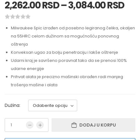
2,262.00
RSD
–
3,084.00
RSD
Milwaukee špic izrađen od posebno legiranog čelika, okaljen
na 55HRC celom dužinom sa mogućnošću ponovnog
oštrenja
Konveksan ugao za bolju penetraciju i lakše oštrenje
Udarni kraj je savršeno poravnat tako da se prenosi 100%
udarne energije
Prihvat alata je precizno mašinski obrađen radi manjeg
trošenja mašine i alata
Dužina:
DODAJ U KORPU