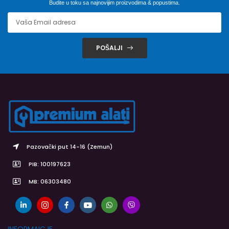
Budite u toku sa najnovijim proizvodima & popustima.
POŠALJI
Pazovački put 14-16 (Zemun)
PIB: 100197623
MB: 06303480