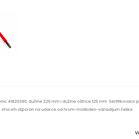
rgonic 41820390, dužine 226 mm i dužine oštrice 125 mm. Sertifikovano
 Ima vrh otporan na udarce od hrom-molibden-vanadijum čelika.
V