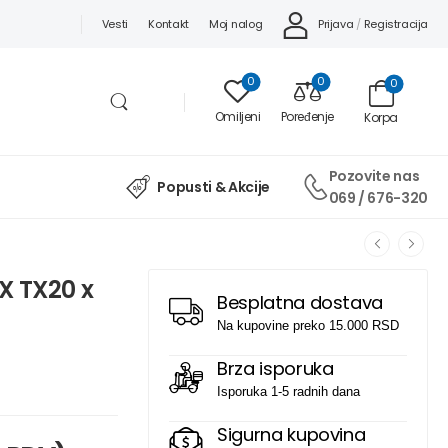
Prijava
/
Registracija
Vesti
Kontakt
Moj nalog
0
0
0
Omiljeni
Poređenje
Korpa
Pozovite nas
Popusti & Akcije
069 / 676-320
X TX20 x
Besplatna dostava
Na kupovine preko 15.000 RSD
Brza isporuka
Isporuka 1-5 radnih dana
Sigurna kupovina