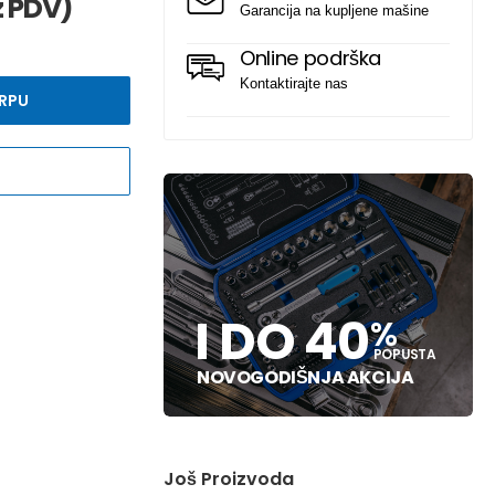
 PDV)
Garancija na kupljene mašine
Online podrška
Kontaktirajte nas
RPU
I DO 40
%
POPUSTA
NOVOGODIŠNJA AKCIJA
Još Proizvoda