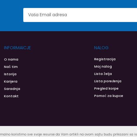
INFORMAICJE
NALOG
Registracija
O nama
Moj nalog
Naš tim
Lista želja
Istorija
Lista poređenja
Karijera
Pregled korpe
Saradnja
Pomoć za kupce
Kontakt
malno koristimo sve svoje resurse da Vam artikli na ovom sajtu budu prikazani sa 