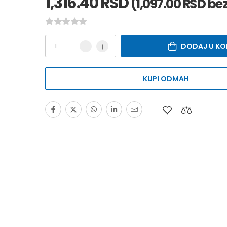
1,316.40
RSD
(
1,097.00
RSD
bez
DODAJ U KO
KUPI ODMAH