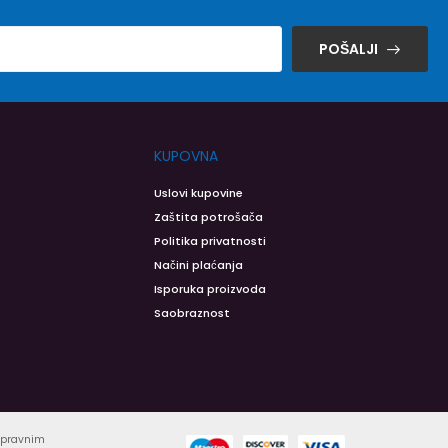
POŠALJI
KUPOVNA
Uslovi kupovine
Zaštita potrošača
Politika privatnosti
Načini plaćanja
Isporuka proizvoda
Saobraznost
ispravnim