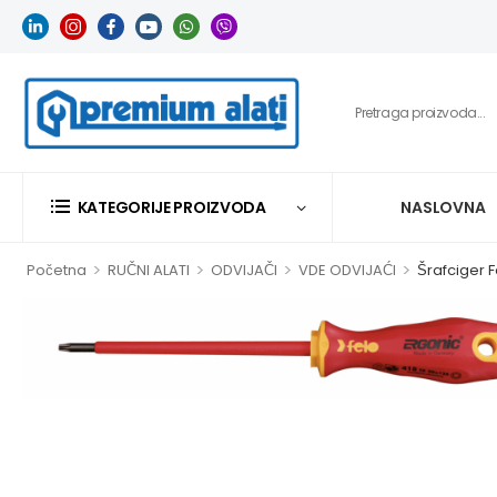
KATEGORIJE PROIZVODA
NASLOVNA
>
>
>
>
Početna
RUČNI ALATI
ODVIJAČI
VDE ODVIJAĆI
Šrafciger 