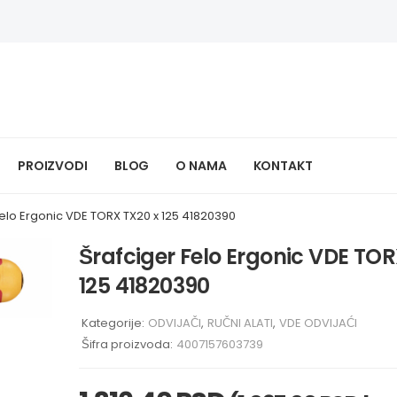
PROIZVODI
BLOG
O NAMA
KONTAKT
Felo Ergonic VDE TORX TX20 x 125 41820390
Šrafciger Felo Ergonic VDE TOR
125 41820390
Kategorije:
ODVIJAČI
,
RUČNI ALATI
,
VDE ODVIJAĆI
Šifra proizvoda:
4007157603739