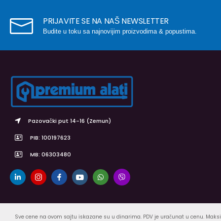
PRIJAVITE SE NA NAŠ NEWSLETTER
Budite u toku sa najnovijim proizvodima & popustima.
Pazovački put 14-16 (Zemun)
PIB: 100197623
MB: 06303480
Sve cene na ovom sajtu iskazane su u dinarima. PDV je uračunat u cenu. Maksi