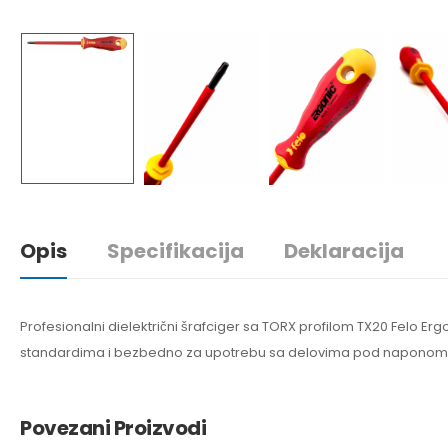
Opis
Specifikacija
Deklaracija
Profesionalni dielektrični šrafciger sa TORX profilom TX20 Felo E
standardima i bezbedno za upotrebu sa delovima pod naponom.
Povezani Proizvodi