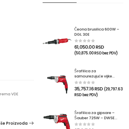
Čeona brusilica 600W –
DGL 30E
61,050.00
RSD
(
50,875.00
RSD
bez PDV)
Šrafilica za
samourezujuće vijke
725W – TKSE 2500Q
35,757.16
RSD
(
29,797.63
 prema VDE
RSD
bez PDV)
Šrafilica za gipsare –
Šauber 725W – DWSE
iše Proizvoda
4000Q