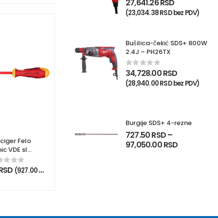
27,641.26
RSD
(
23,034.38
RSD
bez PDV)
Bušilica-čekić SDS+ 800W
2.4J – PH26TX
34,728.00
RSD
(
28,940.00
RSD
bez PDV)
Burgije SDS+ 4-rezne
727.50
RSD
–
ciger Felo
97,050.00
RSD
ic VDE slot
,5 x 125
1304590
RSD
(
927.00
RSD
bez PDV)