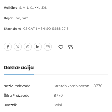
Veličine:
S, M, L, XL, XXL, 3XL
Boja:
Siva, bež
Standard:
CE CAT. I – EN ISO 13688:2013
Deklaracija
Naziv Proizvoda:
Stretch kombinezon – 8770
Šifra Proizvoda:
8770
Uvoznik:
Seibl