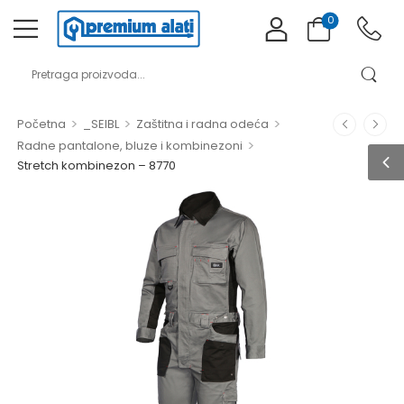
0
>
>
>
Početna
_SEIBL
Zaštitna i radna odeća
>
Radne pantalone, bluze i kombinezoni
Stretch kombinezon – 8770