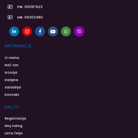
PIB: 100197623
MB: 06303480
INFORMAICJE
O nama
Naš tim
Istorija
Karijera
Saradnja
Kontakt
NALOG
Registracija
Moj nalog
Lista želja