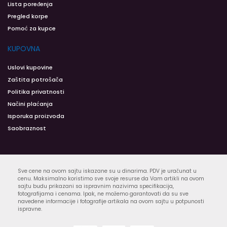
Lista poređenja
Pregled korpe
Pomoć za kupce
KUPOVNA
Uslovi kupovine
Zaštita potrošača
Politika privatnosti
Načini plaćanja
Isporuka proizvoda
Saobraznost
Sve cene na ovom sajtu iskazane su u dinarima. PDV je uračunat u
cenu. Maksimalno koristimo sve svoje resurse da Vam artikli na ovom
sajtu budu prikazani sa ispravnim nazivima specifikacija,
fotografijama i cenama. Ipak, ne možemo garantovati da su sve
navedene informacije i fotografije artikala na ovom sajtu u potpunosti
ispravne.