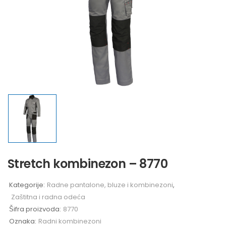
Stretch kombinezon – 8770
Kategorije:
Radne pantalone, bluze i kombinezoni
,
Zaštitna i radna odeća
Šifra proizvoda:
8770
Oznaka:
Radni kombinezoni