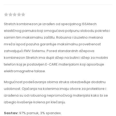
Stretch kombinezon je izrađen od specijalnog ISSAtech
elastičnog pamuka koji omogućava potpunu slobodu pokreta i
samim tim maksimalnu zaštitu. Robusna i izuzetno mekana
mreža ispod pazuha garantuje maksimalnu provetrenost
zahvaljujući FMV Sistemu. Pored standardnih džepova
kombinezon Stretch ima dupli džep na butini i džep za mobilni
telefon koji je postavljen E-CARE materijalom koji apsorbuje
elektromagnetne talase.
Mogućnost podešavanja obima struka obezbeđuje dodatnu
udobnost. Ojačanja na kolenima imaju otvore za protektore i
izrađena su od robusnog nepromočivog materijala kako bi se
izbeglo kvašenje kolena pri klečanju.
Sastav:
97% pamuk, 3% spandex.