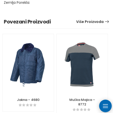
Zemlja Porekla:
Povezani Proizvodi
Više Proizvoda
Jakna – 4680
Muška Majica –
8772