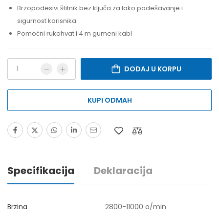
Brzopodesivi štitnik bez ključa za lako podešavanje i
sigurnost korisnika
Pomoćni rukohvat i 4 m gumeni kabl
DODAJ U KORPU
KUPI ODMAH
Specifikacija
Deklaracija
Brzina
2800-11000 o/min