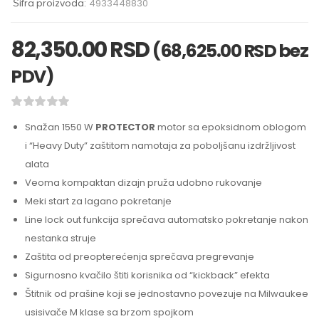
Šifra proizvoda:
4933448830
82,350.00
RSD
(
68,625.00
RSD
bez
PDV)
Snažan 1550 W
PROTECTOR
motor sa epoksidnom oblogom
i “Heavy Duty” zaštitom namotaja za poboljšanu izdržljivost
alata
Veoma kompaktan dizajn pruža udobno rukovanje
Meki start za lagano pokretanje
Line lock out funkcija sprečava automatsko pokretanje nakon
nestanka struje
Zaštita od preopterećenja sprečava pregrevanje
Sigurnosno kvačilo štiti korisnika od “kickback” efekta
Štitnik od prašine koji se jednostavno povezuje na Milwaukee
usisivače M klase sa brzom spojkom