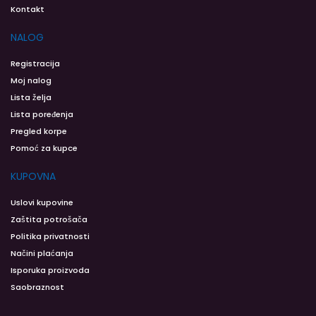
Kontakt
NALOG
Registracija
Moj nalog
Lista želja
Lista poređenja
Pregled korpe
Pomoć za kupce
KUPOVNA
Uslovi kupovine
Zaštita potrošača
Politika privatnosti
Načini plaćanja
Isporuka proizvoda
Saobraznost