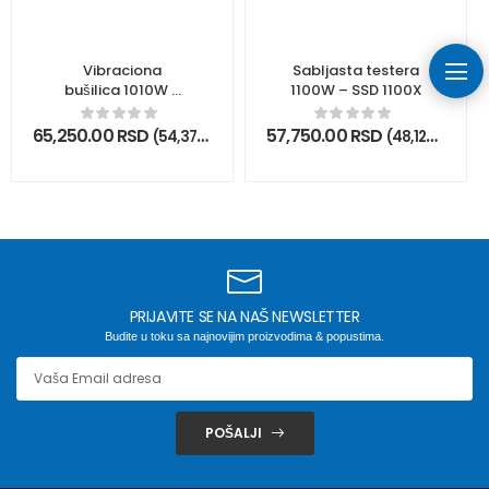
Vibraciona
Sabljasta testera
bušilica 1010W –
1100W – SSD 1100X
PD2E 24 RS
65,250.00
RSD
57,750.00
RSD
(
54,375.00
RSD
bez PDV)
(
48,125.00
RSD
PRIJAVITE SE NA NAŠ NEWSLETTER
Budite u toku sa najnovijim proizvodima & popustima.
POŠALJI