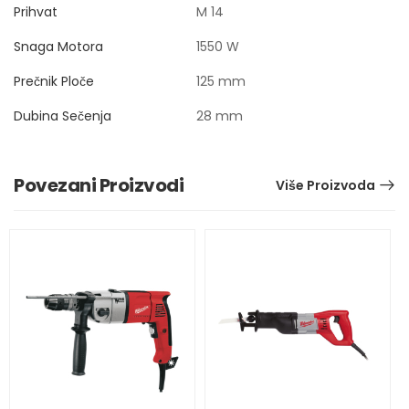
Prihvat
M 14
Snaga Motora
1550 W
Prečnik Ploče
125 mm
Dubina Sečenja
28 mm
Povezani Proizvodi
Više Proizvoda