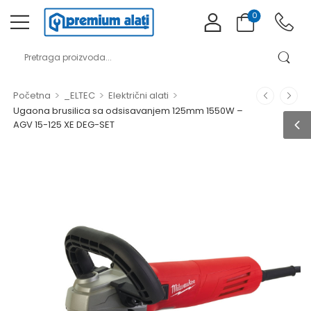
0
>
>
>
Početna
_ELTEC
Električni alati
Ugaona brusilica sa odsisavanjem 125mm 1550W –
AGV 15-125 XE DEG-SET