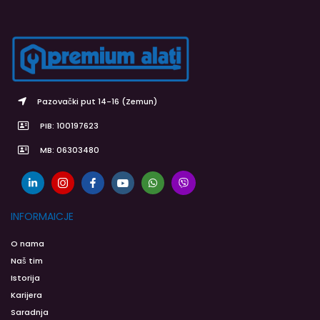
Pazovački put 14-16 (Zemun)
PIB: 100197623
MB: 06303480
INFORMAICJE
O nama
Naš tim
Istorija
Karijera
Saradnja