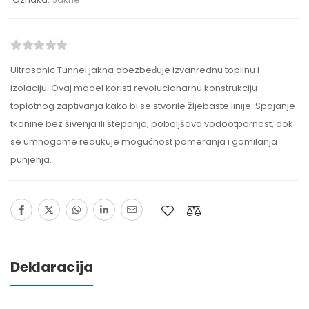
Ultrasonic Tunnel jakna obezbeđuje izvanrednu toplinu i
izolaciju. Ovaj model koristi revolucionarnu konstrukciju
toplotnog zaptivanja kako bi se stvorile žljebaste linije. Spajanje
tkanine bez šivenja ili štepanja, poboljšava vodootpornost, dok
se umnogome redukuje mogućnost pomeranja i gomilanja
punjenja.
Deklaracija