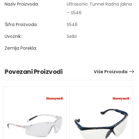
Naziv Proizvoda:
Ultrasonic Tunnel Radna jakna
– S546
Šifra Proizvoda:
S546
Uvoznik:
Seibl
Zemlja Porekla:
Povezani Proizvodi
Više Proizvoda