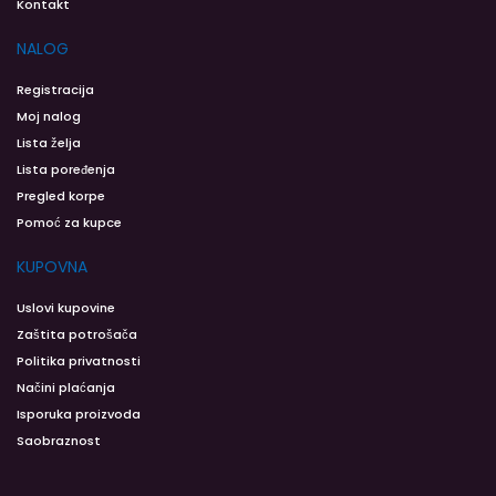
Kontakt
NALOG
Registracija
Moj nalog
Lista želja
Lista poređenja
Pregled korpe
Pomoć za kupce
KUPOVNA
Uslovi kupovine
Zaštita potrošača
Politika privatnosti
Načini plaćanja
Isporuka proizvoda
Saobraznost