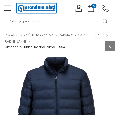
0
>
>
>
Početna
ZAŠTITNA OPREMA
RADNA ODEĆA
>
RADNE JAKNE
Ultrasonic Tunnel Radna jakna – S546