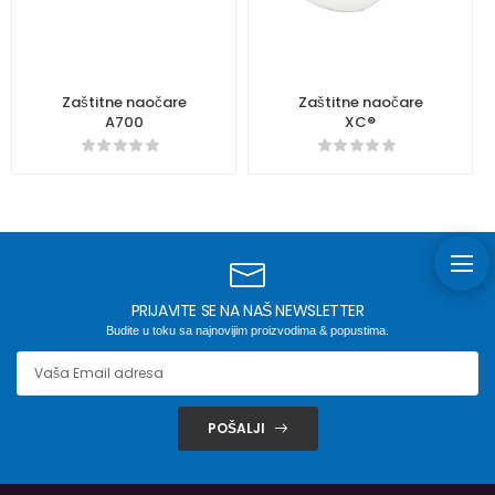
Zaštitne naočare
Zaštitne naočare
A700
XC®
PRIJAVITE SE NA NAŠ NEWSLETTER
Budite u toku sa najnovijim proizvodima & popustima.
POŠALJI