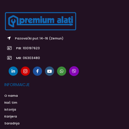
Pazovački put 14-16 (Zemun)
PIB: 100197623
MB: 06303480
INFORMAICJE
O nama
Naš tim
Istorija
Karijera
Saradnja