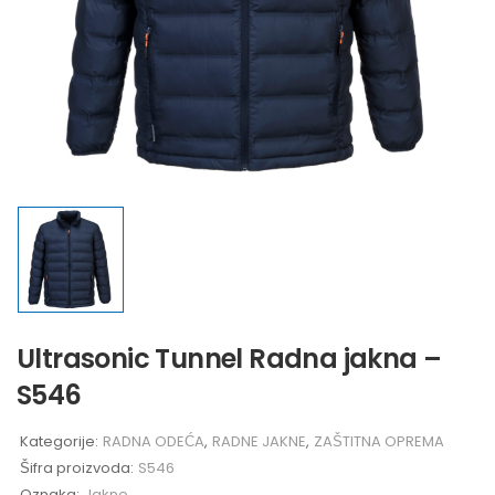
Ultrasonic Tunnel Radna jakna –
S546
Kategorije:
RADNA ODEĆA
,
RADNE JAKNE
,
ZAŠTITNA OPREMA
Šifra proizvoda:
S546
Oznaka:
Jakne