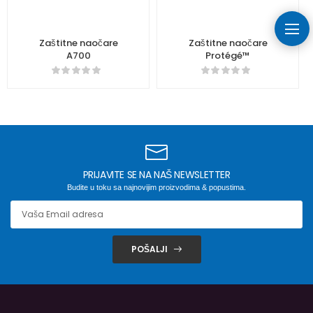
Zaštitne naočare
Zaštitne naočare
A700
Protégé™
PRIJAVITE SE NA NAŠ NEWSLETTER
Budite u toku sa najnovijim proizvodima & popustima.
POŠALJI