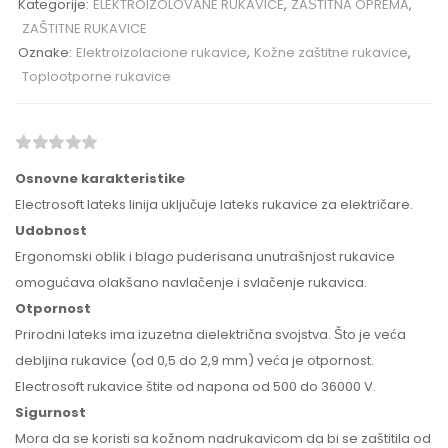
Kategorije:
ELEKTROIZOLOVANE RUKAVICE
,
ZAŠTITNA OPREMA
,
ZAŠTITNE RUKAVICE
Oznake:
Elektroizolacione rukavice
,
Kožne zaštitne rukavice
,
Toplootporne rukavice
Osnovne karakteristike
Electrosoft lateks linija uključuje lateks rukavice za električare.
Udobnost
Ergonomski oblik i blago puderisana unutrašnjost rukavice
omogućava olakšano navlačenje i svlačenje rukavica.
Otpornost
Prirodni lateks ima izuzetna dielektrična svojstva. Što je veća
debljina rukavice (od 0,5 do 2,9 mm) veća je otpornost.
Electrosoft rukavice štite od napona od 500 do 36000 V.
Sigurnost
Mora da se koristi sa kožnom nadrukavicom da bi se zaštitila od