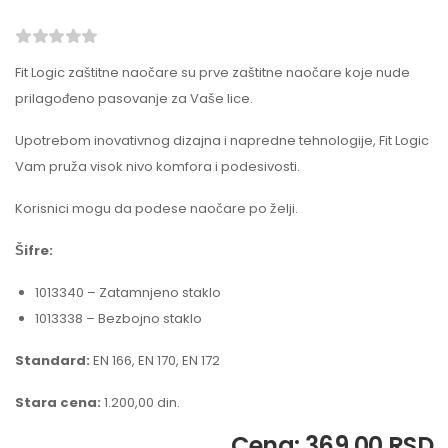
Fit Logic zaštitne naočare su prve zaštitne naočare koje nude
prilagođeno pasovanje za Vaše lice.
Upotrebom inovativnog dizajna i napredne tehnologije, Fit Logic
Vam pruža visok nivo komfora i podesivosti.
Korisnici mogu da podese naočare po želji.
Šifre:
1013340 – Zatamnjeno staklo
1013338 – Bezbojno staklo
Standard:
EN 166, EN 170, EN 172
Stara cena:
1.200,00 din.
Cena: 369,00 RSD