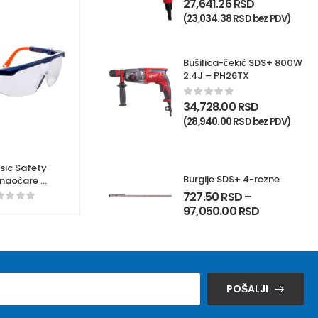
27,641.26
RSD
(
23,034.38
RSD
bez PDV)
Bušilica-čekić SDS+ 800W
2.4J – PH26TX
34,728.00
RSD
(
28,940.00
RSD
bez PDV)
sic Safety
Burgije SDS+ 4-rezne
 naočare –
PS33
727.50
RSD
–
97,050.00
RSD
POŠALJI