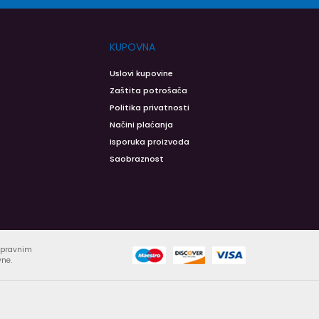
KUPOVNA
Uslovi kupovine
Zaštita potrošača
Politika privatnosti
Načini plaćanja
Isporuka proizvoda
Saobraznost
ispravnim
vne.