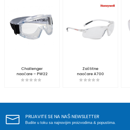
Challenger
Zaštitne
naočare – PW22
naočare A700
PRIJAVITE SE NA NAŠ NEWSLETTER
Budite u toku sa najnovijim proizvodima & popustima.