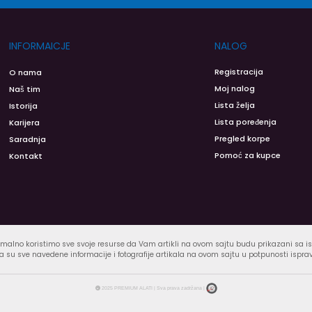
INFORMAICJE
NALOG
Registracija
O nama
Moj nalog
Naš tim
Lista želja
Istorija
Lista poređenja
Karijera
Pregled korpe
Saradnja
Pomoć za kupce
Kontakt
malno koristimo sve svoje resurse da Vam artikli na ovom sajtu budu prikazani sa 
 su sve navedene informacije i fotografije artikala na ovom sajtu u potpunosti ispra
2025 PREMIUM ALATI | Sva prava zadržana |