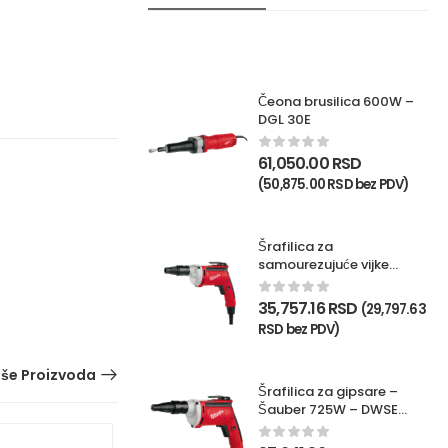
Čeona brusilica 600W –
DGL 30E
61,050.00
RSD
(
50,875.00
RSD
bez PDV)
Šrafilica za
samourezujuće vijke
725W – TKSE 2500Q
35,757.16
RSD
(
29,797.63
RSD
bez PDV)
iše Proizvoda
Šrafilica za gipsare –
Šauber 725W – DWSE
4000Q