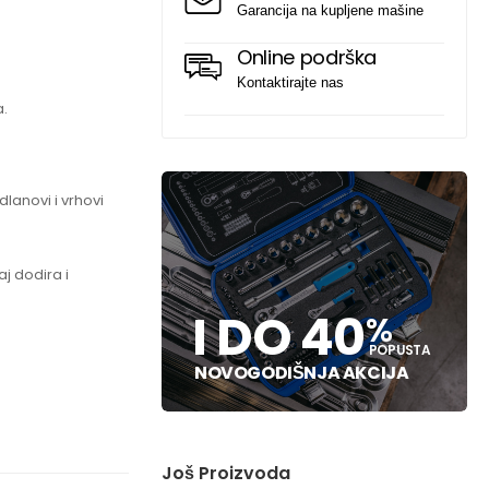
Garancija na kupljene mašine
Online podrška
Kontaktirajte nas
a.
dlanovi i vrhovi
j dodira i
I DO 40
%
POPUSTA
NOVOGODIŠNJA AKCIJA
Još Proizvoda