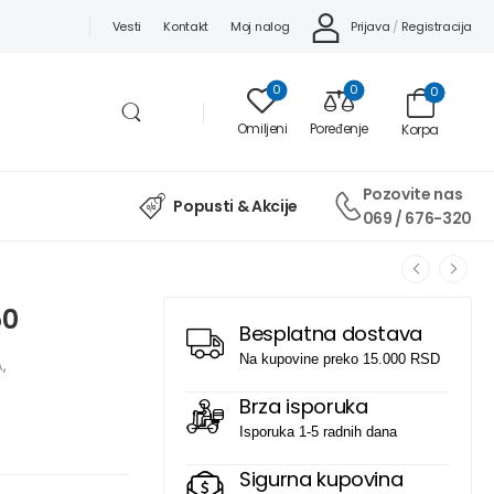
Prijava
/
Registracija
Vesti
Kontakt
Moj nalog
0
0
0
Omiljeni
Poređenje
Korpa
Pozovite nas
Popusti & Akcije
069 / 676-320
50
Besplatna dostava
Na kupovine preko 15.000 RSD
A
,
Brza isporuka
Isporuka 1-5 radnih dana
Sigurna kupovina