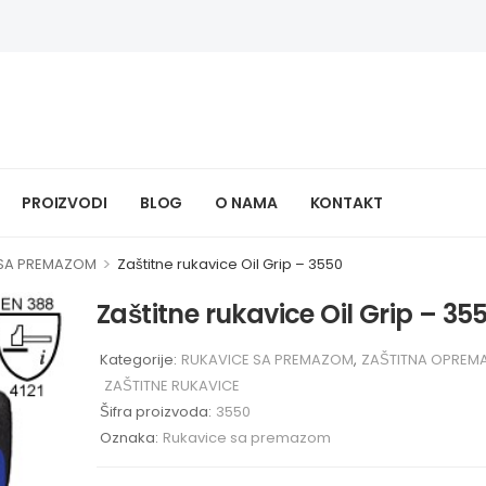
PROIZVODI
BLOG
O NAMA
KONTAKT
>
 SA PREMAZOM
Zaštitne rukavice Oil Grip – 3550
Zaštitne rukavice Oil Grip – 35
Kategorije:
RUKAVICE SA PREMAZOM
,
ZAŠTITNA OPREM
ZAŠTITNE RUKAVICE
Šifra proizvoda:
3550
Oznaka:
Rukavice sa premazom