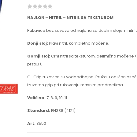
NAJLON – NITRIL – NITRIL SA TEKSTUROM
Rukavice bez šavova od najlona sa duplim slojem nitril
Donji sloj:
Plavi nitril, kompletno močene.
Gornji sloj:
Crni nitril sa teksturom, delimično močene (
prstiju).
Oil Grip rukavice su vodoodbojne. Pružaju odličan oseća
izuzetan grip pri rukovanju masnim predmetima.
Veličina:
7, 8, 9, 10, 11
Standard:
EN388 (4121)
Art.
3550