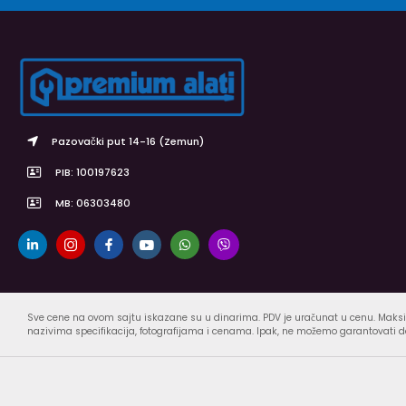
Pazovački put 14-16 (Zemun)
PIB: 100197623
MB: 06303480
Sve cene na ovom sajtu iskazane su u dinarima. PDV je uračunat u cenu. Maksi
nazivima specifikacija, fotografijama i cenama. Ipak, ne možemo garantovati da