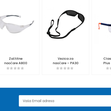
Zaštitne
Vezica za
Clas
naočare A800
naočare – PA30
Plus