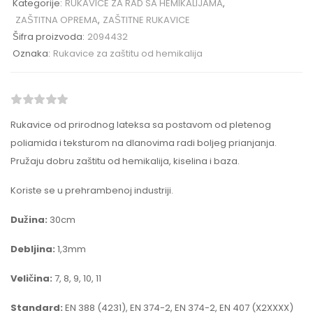
Kategorije:
RUKAVICE ZA RAD SA HEMIKALIJAMA
,
ZAŠTITNA OPREMA
,
ZAŠTITNE RUKAVICE
Šifra proizvoda:
2094432
Oznaka:
Rukavice za zaštitu od hemikalija
Rukavice od prirodnog lateksa sa postavom od pletenog
poliamida i teksturom na dlanovima radi boljeg prianjanja.
Pružaju dobru zaštitu od hemikalija, kiselina i baza.
Koriste se u prehrambenoj industriji.
Dužina:
30cm
Debljina:
1,3mm
Veličina:
7, 8, 9, 10, 11
Standard:
EN 388 (4231), EN 374-2, EN 374-2, EN 407 (X2XXXX)