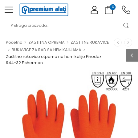
0
>
>
Početna
ZAŠTITNA OPREMA
ZAŠTITNE RUKAVICE
>
>
RUKAVICE ZA RAD SA HEMIKALIJAMA
Zaštitne rukavice otporne na hemikalije Finedex
944-32 Fisherman