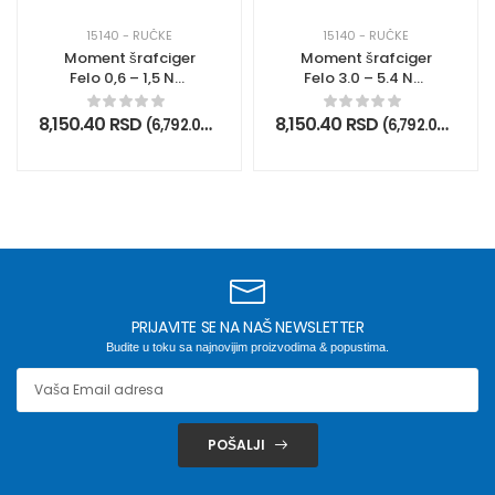
15140 - RUČKE
15140 - RUČKE
Moment šrafciger
Moment šrafciger
Felo 0,6 – 1,5 Nm
Felo 3.0 – 5.4 Nm
10000106
10000306
8,150.40
RSD
8,150.40
RSD
(
6,792.00
RSD
bez PDV)
(
6,792.00
RSD
be
PRIJAVITE SE NA NAŠ NEWSLETTER
Budite u toku sa najnovijim proizvodima & popustima.
POŠALJI