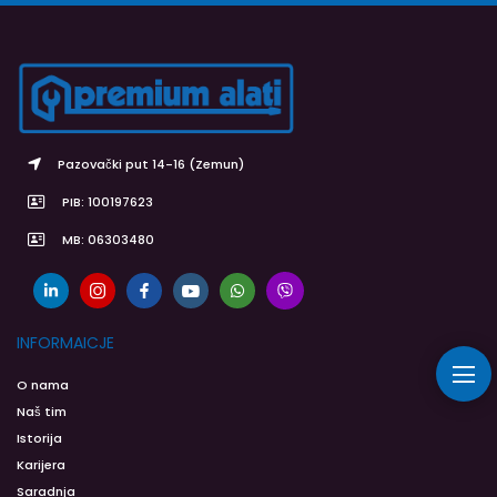
Pazovački put 14-16 (Zemun)
PIB: 100197623
MB: 06303480
INFORMAICJE
O nama
Naš tim
Istorija
Karijera
Saradnja