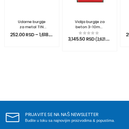
Udarne burgije
Vidija burgije za
za metal TIN
beton 3-10mm
HEX
set 8/1
252.00
RSD
–
1,618.50
RSD
2
3,145.50
RSD
(
2,621.25
RSD
bez P
PRIJAVITE SE NA NAŠ NEWSLETTER
Budite u toku sa najnovijim proizvodima & popustima.