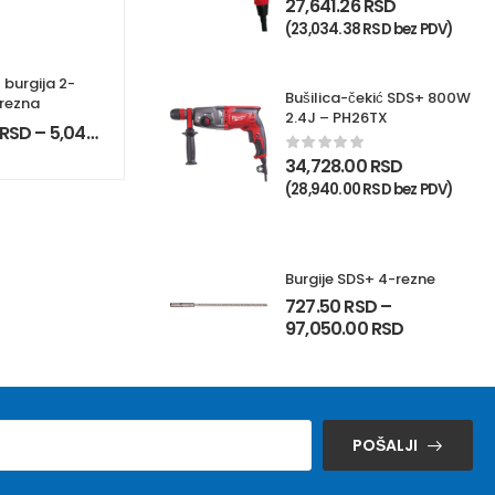
27,641.26
RSD
(
23,034.38
RSD
bez PDV)
 burgija 2-
Bušilica-čekić SDS+ 800W
rezna
2.4J – PH26TX
RSD
–
5,047.50
RSD
34,728.00
RSD
(
28,940.00
RSD
bez PDV)
Burgije SDS+ 4-rezne
727.50
RSD
–
97,050.00
RSD
POŠALJI