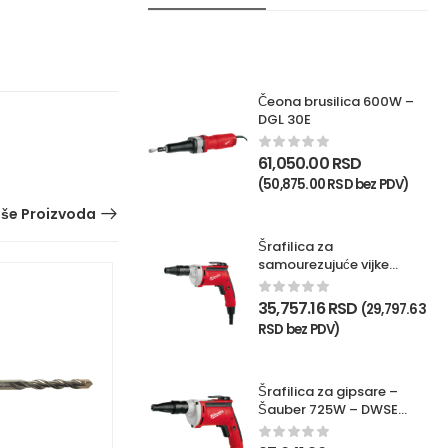
Čeona brusilica 600W –
DGL 30E
61,050.00
RSD
(
50,875.00
RSD
bez PDV)
iše Proizvoda
Šrafilica za
samourezujuće vijke
725W – TKSE 2500Q
35,757.16
RSD
(
29,797.63
RSD
bez PDV)
Šrafilica za gipsare –
Šauber 725W – DWSE
4000Q