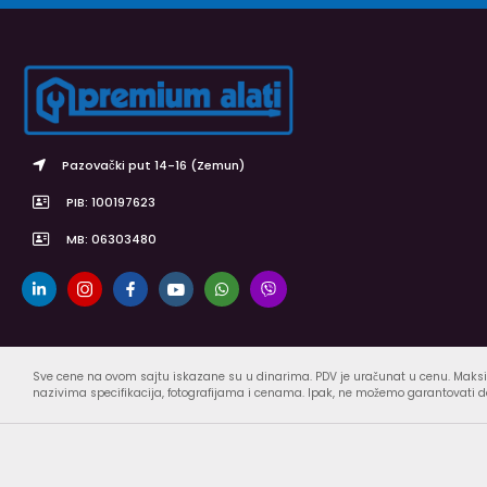
Pazovački put 14-16 (Zemun)
PIB: 100197623
MB: 06303480
Sve cene na ovom sajtu iskazane su u dinarima. PDV je uračunat u cenu. Maksi
nazivima specifikacija, fotografijama i cenama. Ipak, ne možemo garantovati da