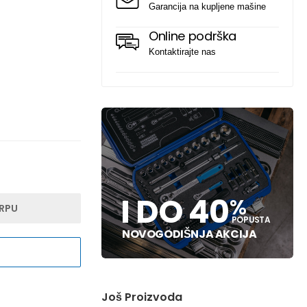
Garancija na kupljene mašine
Online podrška
Kontaktirajte nas
I DO 40
%
RPU
POPUSTA
NOVOGODIŠNJA AKCIJA
Još Proizvoda