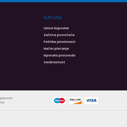
KUPOVNA
Uslovi kupovine
Zaštita potrošača
Politika privatnosti
Načini plaćanja
Isporuka proizvoda
Saobraznost
ispravnim
vne.