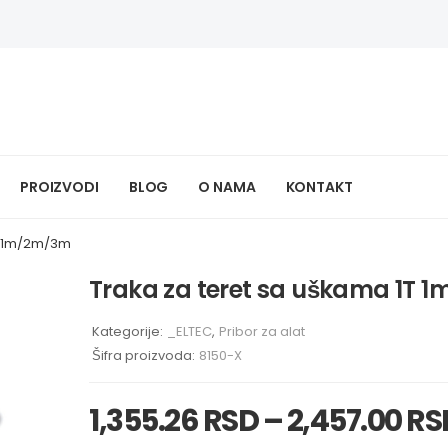
PROIZVODI
BLOG
O NAMA
KONTAKT
1T 1m/2m/3m
Traka za teret sa uškama 1T
Kategorije:
_ELTEC
,
Pribor za alat
Šifra proizvoda:
8150-X
1,355.26
RSD
–
2,457.00
RS