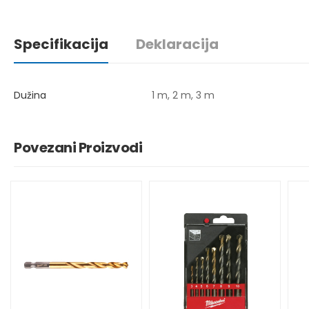
Specifikacija
Deklaracija
Dužina
1 m, 2 m, 3 m
Povezani Proizvodi