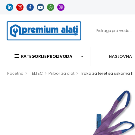
KATEGORIJE PROIZVODA
NASLOVNA
>
>
>
Početna
_ELTEC
Pribor za alat
Traka za teret sa uškama 