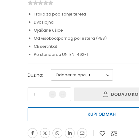
Traka za podizanje tereta
Dvoslojna
Ojačane ušice
Od visokootpornog poliestera (PES)
CE sertifikat
Po standardu UNI EN 1492-1
Dužina:
DODAJ U KO
KUPI ODMAH