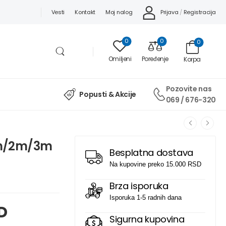
Prijava
/
Registracija
Vesti
Kontakt
Moj nalog
0
0
0
Omiljeni
Poređenje
Korpa
Pozovite nas
Popusti & Akcije
069 / 676-320
 1m/2m/3m
Besplatna dostava
Na kupovine preko 15.000 RSD
Brza isporuka
Isporuka 1-5 radnih dana
D
Sigurna kupovina