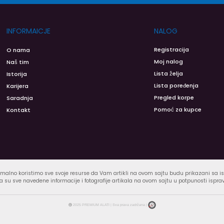
INFORMAICJE
NALOG
Registracija
O nama
Moj nalog
Naš tim
Lista želja
Istorija
Lista poređenja
Karijera
Pregled korpe
Saradnja
Pomoć za kupce
Kontakt
malno koristimo sve svoje resurse da Vam artikli na ovom sajtu budu prikazani sa 
 su sve navedene informacije i fotografije artikala na ovom sajtu u potpunosti ispra
2025 PREMIUM ALATI | Sva prava zadržana |