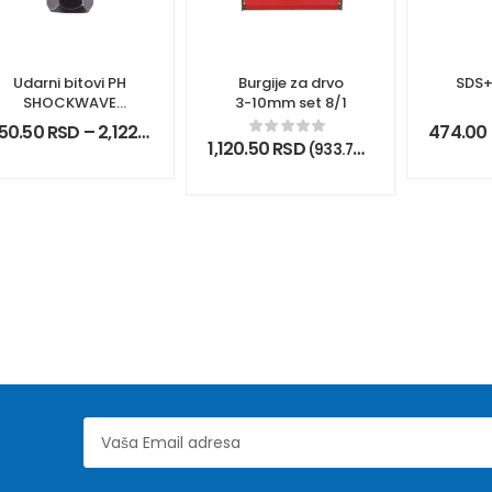
Udarni bitovi PH
Burgije za drvo
SDS+
SHOCKWAVE
3-10mm set 8/1
ojačani 1/4″
50.50
RSD
–
2,122.50
RSD
474.00
1,120.50
RSD
DV)
(
933.75
RSD
bez PDV)