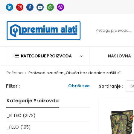
KATEGORIJE PROIZVODA
NASLOVNA
>
Početna
Proizvod označen „Obuća bez dodatne zaštite“
Filter :
Obriši sve
Sortiranje :
Kategorije Proizovda
_ELTEC
(2172)
_FELO
(195)