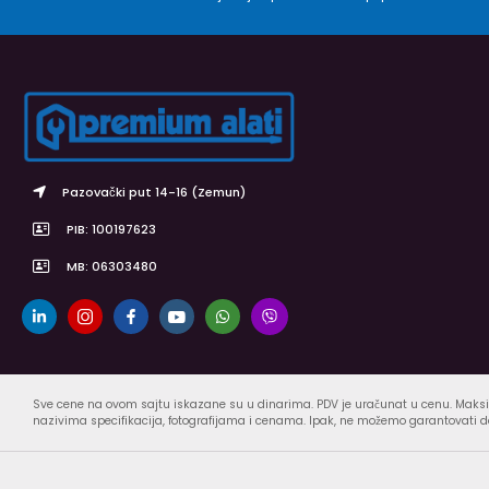
Pazovački put 14-16 (Zemun)
PIB: 100197623
MB: 06303480
Sve cene na ovom sajtu iskazane su u dinarima. PDV je uračunat u cenu. Maksi
nazivima specifikacija, fotografijama i cenama. Ipak, ne možemo garantovati da