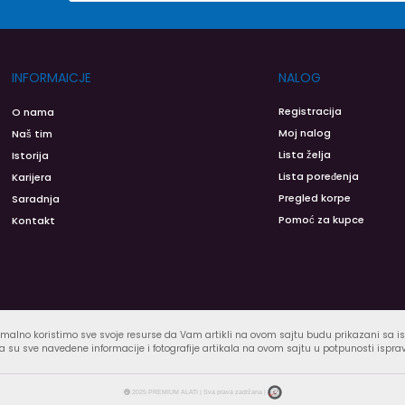
INFORMAICJE
NALOG
Registracija
O nama
Moj nalog
Naš tim
Lista želja
Istorija
Lista poređenja
Karijera
Pregled korpe
Saradnja
Pomoć za kupce
Kontakt
malno koristimo sve svoje resurse da Vam artikli na ovom sajtu budu prikazani sa 
 su sve navedene informacije i fotografije artikala na ovom sajtu u potpunosti ispra
2025 PREMIUM ALATI | Sva prava zadržana |