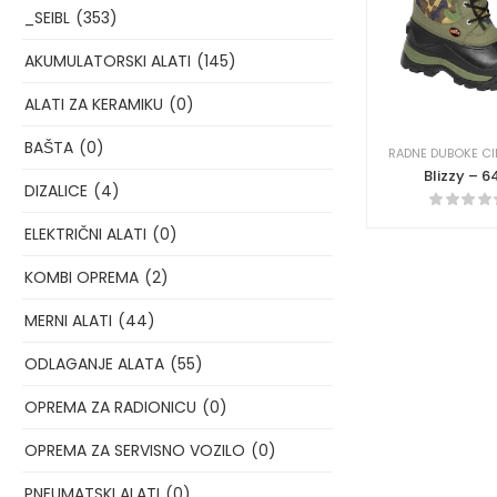
_SEIBL
(353)
AKUMULATORSKI ALATI
(145)
ALATI ZA KERAMIKU
(0)
BAŠTA
(0)
RADNE DUBOKE CI
Blizzy – 
DIZALICE
(4)
ELEKTRIČNI ALATI
(0)
KOMBI OPREMA
(2)
MERNI ALATI
(44)
ODLAGANJE ALATA
(55)
OPREMA ZA RADIONICU
(0)
OPREMA ZA SERVISNO VOZILO
(0)
PNEUMATSKI ALATI
(0)