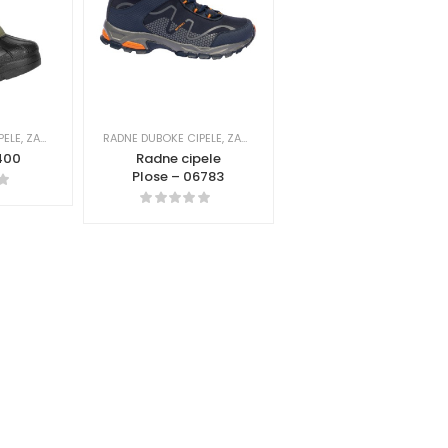
PELE
,
ZAŠTITNA OPREMA
RADNE DUBOKE CIPELE
,
ZAŠTITNA OPREMA
6400
Radne cipele
Plose – 06783