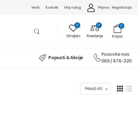
Prijava
/
Registracija
Vesti
Kontakt
Moj nalog
0
0
0
Omiljeni
Poređenje
Korpa
Pozovite nas
Popusti & Akcije
069 / 676-320