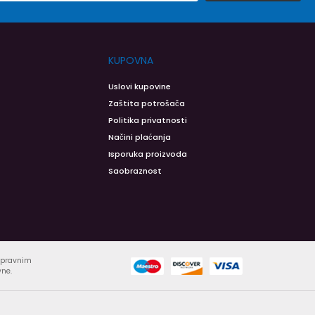
KUPOVNA
Uslovi kupovine
Zaštita potrošača
Politika privatnosti
Načini plaćanja
Isporuka proizvoda
Saobraznost
ispravnim
vne.