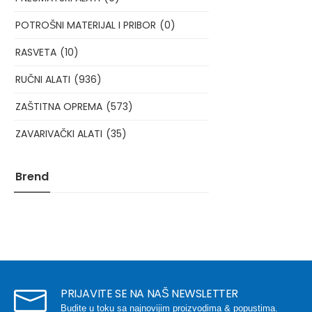
POTROŠNI MATERIJAL I PRIBOR
(0)
RASVETA
(10)
RUČNI ALATI
(936)
ZAŠTITNA OPREMA
(573)
ZAVARIVAČKI ALATI
(35)
Brend
PRIJAVITE SE NA NAŠ NEWSLETTER
Budite u toku sa najnovijim proizvodima & popustima.